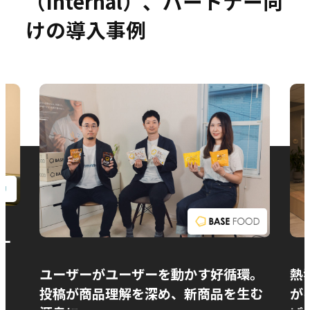
（Internal）、パートナー向
けの導入事例
お問い合わせ
ー
ユーザーがユーザーを動かす好循環。
熱
投稿が商品理解を深め、新商品を生む
が