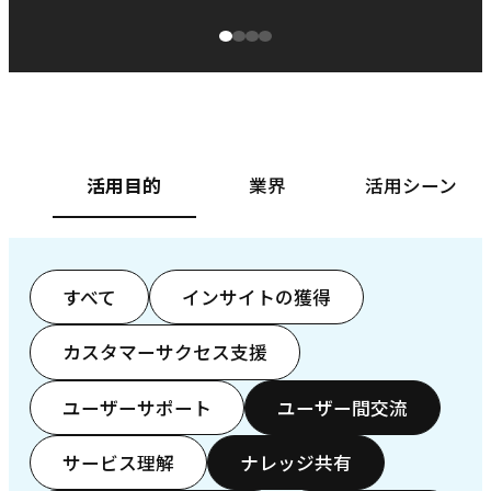
源泉に
ぱ
ベースフード株式会社様
カ
活用目的
業界
活用シーン
すべて
インサイトの獲得
カスタマーサクセス支援
ユーザーサポート
ユーザー間交流
サービス理解
ナレッジ共有