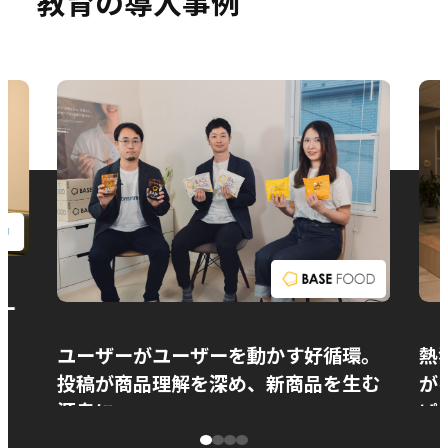
教育の導入事例
お問い合わせ
ー
ユーザーがユーザーを動かす好循環。
熱
投稿が商品理解を深め、新商品を生む
が
源泉に
ぱ