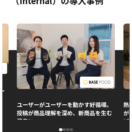
（Internal）の導入事例
お問い合わせ
ー
ユーザーがユーザーを動かす好循環。
熱
投稿が商品理解を深め、新商品を生む
が
源泉に
ぱ