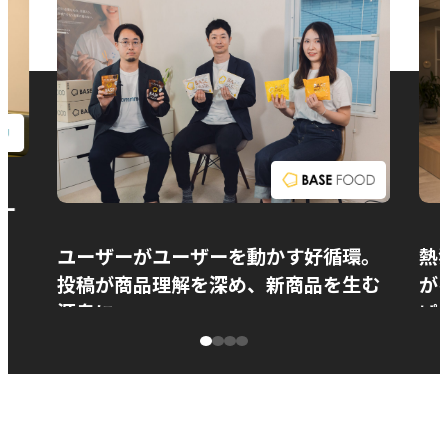
お問い合わせ
ー
ユーザーがユーザーを動かす好循環。
熱
投稿が商品理解を深め、新商品を生む
が
源泉に
ぱ
ベースフード株式会社様
カ