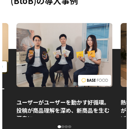
(BtoB)の導入事例
お問い合わせ
ー
ユーザーがユーザーを動かす好循環。
熱
投稿が商品理解を深め、新商品を生む
が
源泉に
ぱ