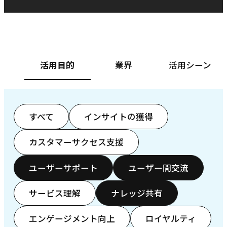
ベースフード株式会社様
カ
活用目的
業界
活用シーン
すべて
インサイトの獲得
カスタマーサクセス支援
ユーザーサポート
ユーザー間交流
サービス理解
ナレッジ共有
エンゲージメント向上
ロイヤルティ