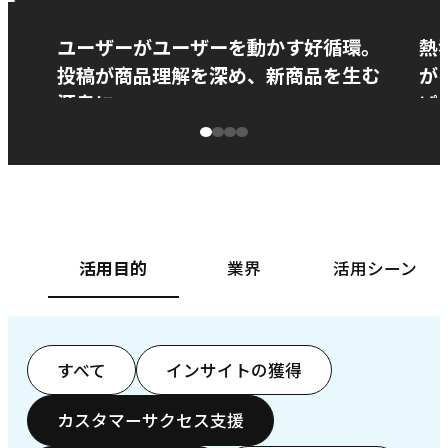
ー
ユーザーがユーザーを動かす好循環。
熱
投稿が商品理解を深め、新商品を生む
が
源泉に
ぱ
ベースフード株式会社様
カ
活用目的
業界
活用シーン
すべて
インサイトの獲得
カスタマーサクセス支援