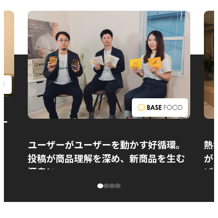
お問い合わせ
ー
ユーザーがユーザーを動かす好循環。
熱
投稿が商品理解を深め、新商品を生む
が
源泉に
ぱ
ベースフード株式会社様
カ