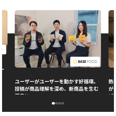
お問い合わせ
ー
ユーザーがユーザーを動かす好循環。
熱
投稿が商品理解を深め、新商品を生む
が
源泉に
ぱ
ベースフード株式会社様
カ