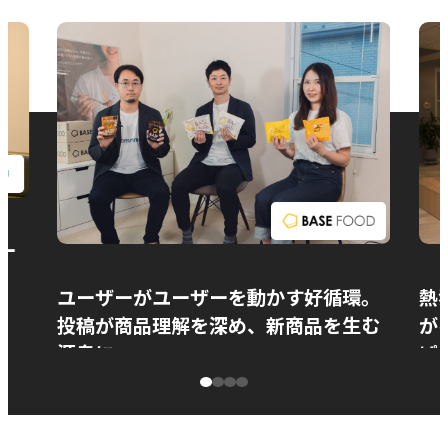
お問い合わせ
ー
ユーザーがユーザーを動かす好循環。
熱
投稿が商品理解を深め、新商品を生む
が
源泉に
ぱ
ベースフード株式会社様
カ