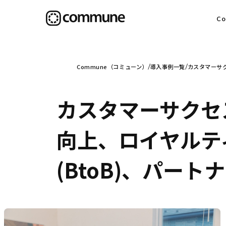
C
目
Commune（コミューン）
導入事例一覧
カスタマーサ
カスタマーサクセ
信
向上、ロイヤルテ
(BtoB)、パー
社