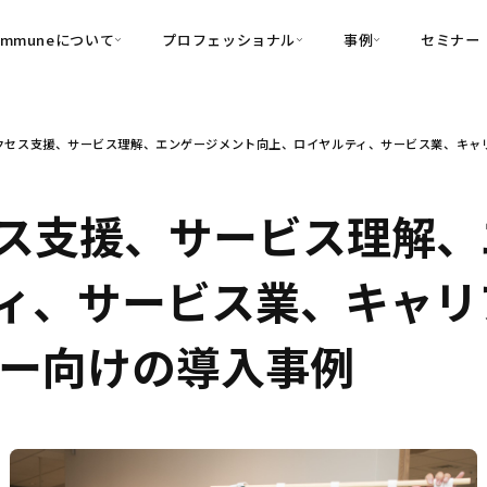
ommuneについて
プロフェッショナル
事例
セミナー
的別
プロフェッショナル
事例
クセス支援、サービス理解、エンゲージメント向上、ロイヤルティ、サービス業、キャリア
可視化
・Customer-Led Growth
育成
導入事例
・Commune Engage
・Commune
Partners
コミュニティ一
理解
創造
・Commune Global
ス支援、サービス理解、
・Commune Voice
・Commune Navig
頼を醸成する信頼起点経営基盤
ィ、サービス業、キャリ
・Commune CRM（旧：
SuccessHub）
トナー向けの導入事例
内コミュニケーションの変革を支援
・Commune for Work