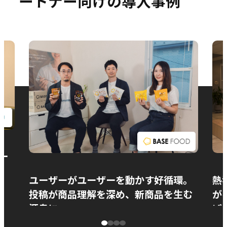
ートナー向けの導入事例
お問い合わせ
ー
ユーザーがユーザーを動かす好循環。
熱
投稿が商品理解を深め、新商品を生む
が
源泉に
ぱ