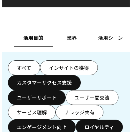
ベースフード株式会社様
カ
活用目的
業界
活用シーン
すべて
インサイトの獲得
カスタマーサクセス支援
ユーザーサポート
ユーザー間交流
サービス理解
ナレッジ共有
エンゲージメント向上
ロイヤルティ