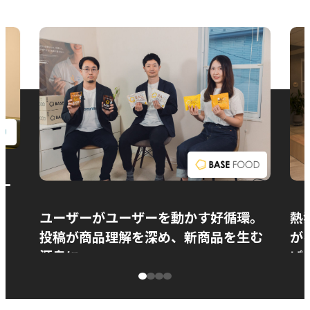
お問い合わせ
ー
ユーザーがユーザーを動かす好循環。
熱
投稿が商品理解を深め、新商品を生む
が
源泉に
ぱ
ベースフード株式会社様
カ