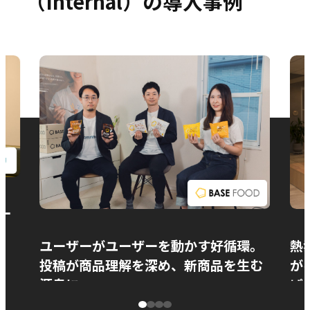
（Internal）の導入事例
お問い合わせ
ー
ユーザーがユーザーを動かす好循環。
熱
投稿が商品理解を深め、新商品を生む
が
源泉に
ぱ