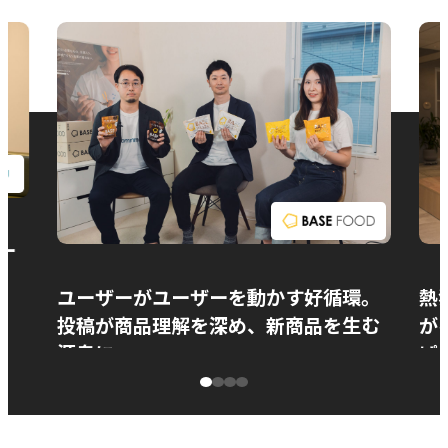
お問い合わせ
ー
ユーザーがユーザーを動かす好循環。
熱
投稿が商品理解を深め、新商品を生む
が
源泉に
ぱ
ベースフード株式会社様
カ