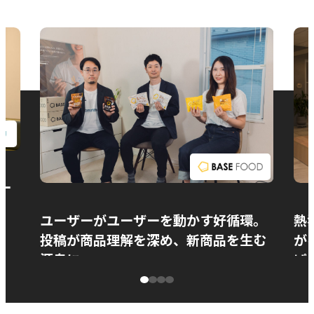
お問い合わせ
ー
ユーザーがユーザーを動かす好循環。
熱
投稿が商品理解を深め、新商品を生む
が
源泉に
ぱ
ベースフード株式会社様
カ