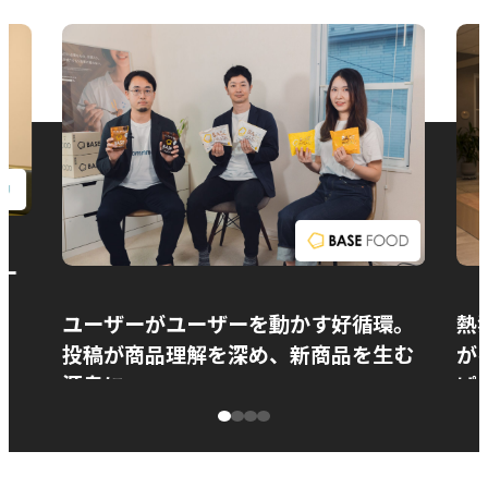
お問い合わせ
ー
ユーザーがユーザーを動かす好循環。
熱
投稿が商品理解を深め、新商品を生む
が
源泉に
ぱ
ベースフード株式会社様
カ