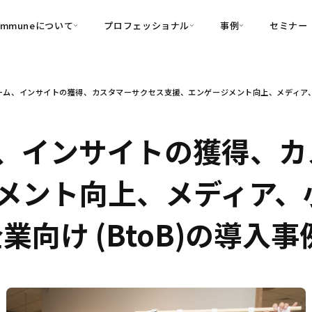
ommuneについて
プロフェッショナル
事例
セミナー
的別
プロフェッショナル
事例
ム、インサイトの獲得、カスタマーサクセス支援、エンゲージメント向上、メディア、小売・
可視化
・Customer-Led Growth
育成
導入事例
・Commune Engage
・Commune
Partners
コミュニティ一
理解
創造
・Commune Global
、インサイトの獲得、カ
・Commune Voice
・Commune Navig
頼を醸成する信頼起点経営基盤
メント向上、メディア、
・Commune CRM（旧：
SuccessHub）
企業向け (BtoB)の導入事
内コミュニケーションの変革を支援
・Commune for Work