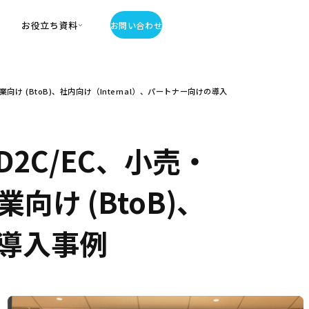
お役立ち資料
お問い合わせ
お役立ち資料
 (BtoB)、社内向け（Internal）、パートナー向けの導入
・お役立ち資料
覧
・記事・コラム
ator
2C/EC、小売・
け (BtoB)、
の導入事例