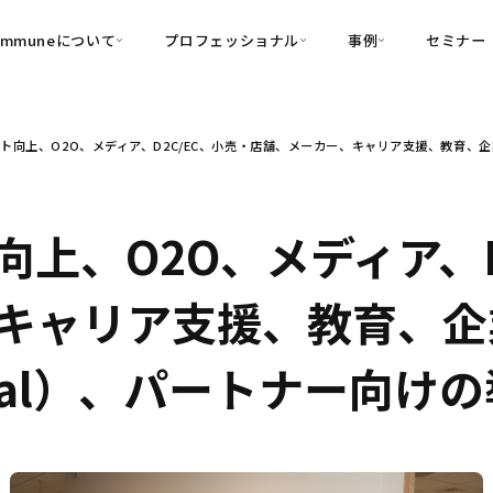
ommuneについて
プロフェッショナル
事例
セミナー
的別
プロフェッショナル
事例
ト向上、O2O、メディア、D2C/EC、小売・店舗、メーカー、キャリア支援、教育、企業向け
可視化
・Customer-Led Growth
育成
導入事例
・Commune Engage
・Commune
Partners
コミュニティ一
理解
創造
・Commune Global
・Commune Voice
・Commune Navig
上、O2O、メディア、D
頼を醸成する信頼起点経営基盤
・Commune CRM（旧：
ャリア支援、教育、企業向
SuccessHub）
内コミュニケーションの変革を支援
rnal）、パートナー向け
・Commune for Work