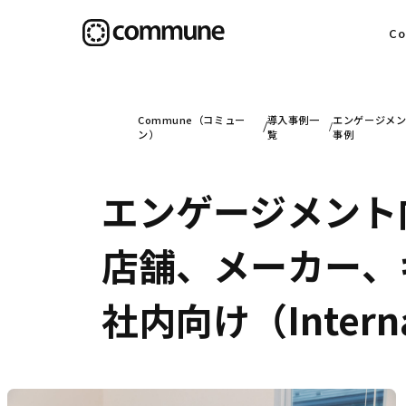
C
目
Commune（コミュー
導入事例一
エンゲージメン
ン）
覧
事例
エンゲージメント向
信
店舗、メーカー、キ
社
社内向け（Inte