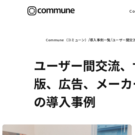
C
目
Commune（コミューン）
導入事例一覧
ユーザー間交流
ユーザー間交流、
信
版、広告、メーカー、
の導入事例
社