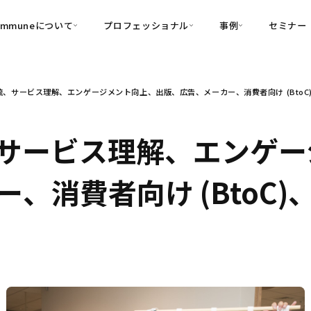
ommuneについて
プロフェッショナル
事例
セミナー
的別
プロフェッショナル
事例
、サービス理解、エンゲージメント向上、出版、広告、メーカー、消費者向け (BtoC)、
可視化
・Customer-Led Growth
育成
導入事例
・Commune Engage
・Commune
Partners
コミュニティ一
理解
創造
・Commune Global
サービス理解、エンゲー
・Commune Voice
・Commune Navig
頼を醸成する信頼起点経営基盤
消費者向け (BtoC)、企
・Commune CRM（旧：
SuccessHub）
内コミュニケーションの変革を支援
・Commune for Work