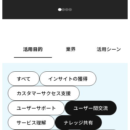
源泉に
ぱ
ベースフード株式会社様
カ
活用目的
業界
活用シーン
すべて
インサイトの獲得
カスタマーサクセス支援
ユーザーサポート
ユーザー間交流
サービス理解
ナレッジ共有