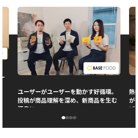
お問い合わせ
ー
ユーザーがユーザーを動かす好循環。
熱
投稿が商品理解を深め、新商品を生む
が
源泉に
ぱ
ベースフード株式会社様
カ