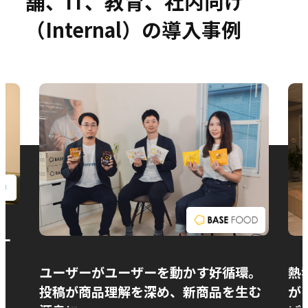
舗、IT、教育、社内向け
（Internal）の導入事例
お問い合わせ
ー
ユーザーがユーザーを動かす好循環。
熱
投稿が商品理解を深め、新商品を生む
が