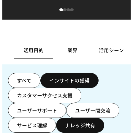
源泉に
ぱ
ベースフード株式会社様
カ
活用目的
業界
活用シーン
すべて
インサイトの獲得
カスタマーサクセス支援
ユーザーサポート
ユーザー間交流
サービス理解
ナレッジ共有