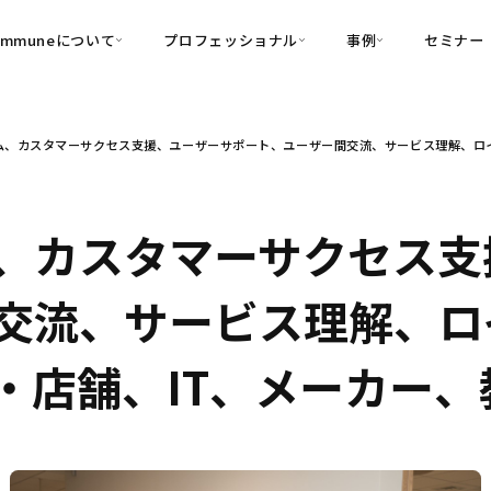
ommuneについて
プロフェッショナル
事例
セミナー
的別
プロフェッショナル
事例
ム、カスタマーサクセス支援、ユーザーサポート、ユーザー間交流、サービス理解、ロイ
可視化
・Customer-Led Growth
育成
導入事例
・Commune Engage
・Commune
Partners
コミュニティ一
理解
創造
・Commune Global
・Commune Voice
・Commune Navig
、カスタマーサクセス支
頼を醸成する信頼起点経営基盤
・Commune CRM（旧：
交流、サービス理解、ロ
SuccessHub）
内コミュニケーションの変革を支援
・店舗、IT、メーカー
・Commune for Work