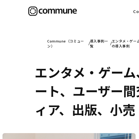
C
目
Commune（コミュー
導入事例一
エンタメ・ゲー
ン）
覧
の導入事例
エンタメ・ゲーム
信
ート、ユーザー間
社
ィア、出版、小売