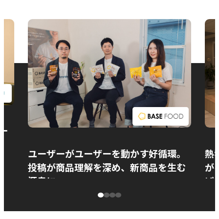
お問い合わせ
ー
ユーザーがユーザーを動かす好循環。
熱
投稿が商品理解を深め、新商品を生む
が
源泉に
ぱ
ベースフード株式会社様
カ