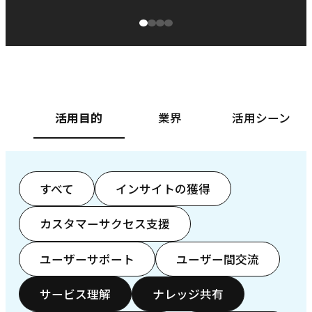
源泉に
ぱ
ベースフード株式会社様
カ
活用目的
業界
活用シーン
すべて
インサイトの獲得
カスタマーサクセス支援
ユーザーサポート
ユーザー間交流
サービス理解
ナレッジ共有