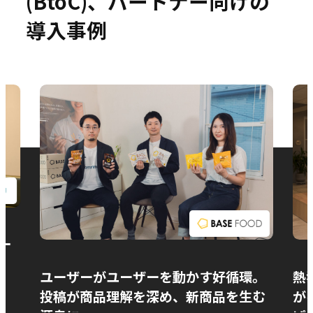
(BtoC)、パートナー向けの
導入事例
お問い合わせ
ー
ユーザーがユーザーを動かす好循環。
熱
投稿が商品理解を深め、新商品を生む
が