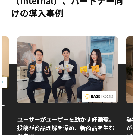
（Internal）、パートナー向
けの導入事例
お問い合わせ
ー
ユーザーがユーザーを動かす好循環。
熱
投稿が商品理解を深め、新商品を生む
が