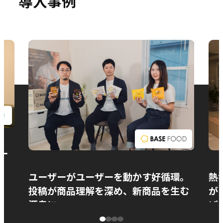
導入事例
お問い合わせ
ー
ユーザーがユーザーを動かす好循環。
熱
投稿が商品理解を深め、新商品を生む
が
源泉に
ぱ