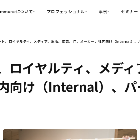
ommuneについて
プロフェッショナル
事例
セミナー
的別
プロフェッショナル
事例
ト、ロイヤルティ、メディア、出版、広告、IT、メーカー、社内向け（Internal）
可視化
・Customer-Led Growth
育成
導入事例
・Commune Engage
・Commune
Partners
コミュニティ一
理解
創造
・Commune Global
、ロイヤルティ、メディ
・Commune Voice
・Commune Navig
頼を醸成する信頼起点経営基盤
内向け（Internal）
・Commune CRM（旧：
SuccessHub）
内コミュニケーションの変革を支援
・Commune for Work