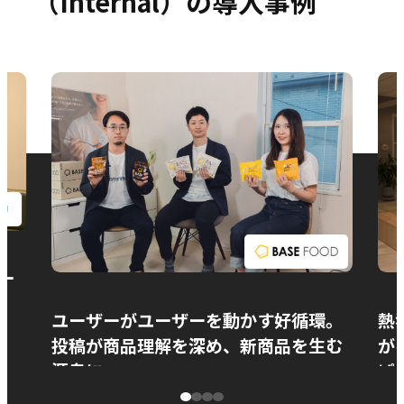
（Internal）の導入事例
お問い合わせ
ー
ユーザーがユーザーを動かす好循環。
熱
投稿が商品理解を深め、新商品を生む
が
源泉に
ぱ