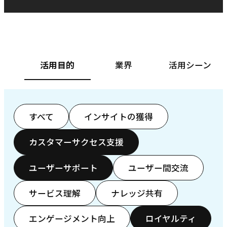
ベースフード株式会社様
カ
活用目的
業界
活用シーン
すべて
インサイトの獲得
カスタマーサクセス支援
ユーザーサポート
ユーザー間交流
サービス理解
ナレッジ共有
エンゲージメント向上
ロイヤルティ