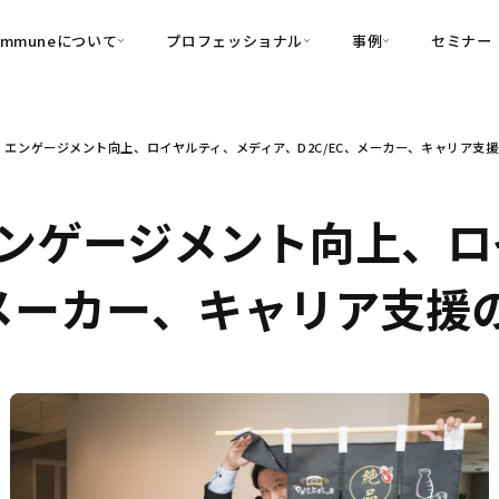
ommuneについて
プロフェッショナル
事例
セミナー
的別
プロフェッショナル
事例
、エンゲージメント向上、ロイヤルティ、メディア、D2C/EC、メーカー、キャリア支
可視化
・Customer-Led Growth
育成
導入事例
・Commune Engage
・Commune
Partners
コミュニティ一
理解
創造
・Commune Global
ンゲージメント向上、ロ
・Commune Voice
・Commune Navig
頼を醸成する信頼起点経営基盤
、メーカー、キャリア支援
・Commune CRM（旧：
SuccessHub）
内コミュニケーションの変革を支援
・Commune for Work