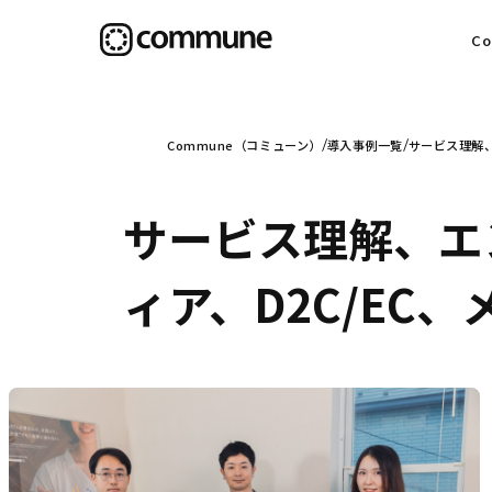
C
目
Commune（コミューン）
導入事例一覧
サービス理解
サービス理解、エ
信
ィア、D2C/EC
社