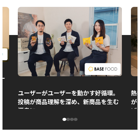
お問い合わせ
ー
ユーザーがユーザーを動かす好循環。
熱
投稿が商品理解を深め、新商品を生む
が
源泉に
ぱ
ベースフード株式会社様
カ