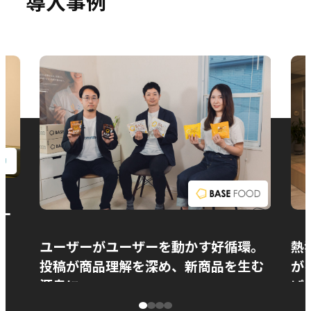
導入事例
お問い合わせ
ー
ユーザーがユーザーを動かす好循環。
熱
投稿が商品理解を深め、新商品を生む
が
源泉に
ぱ