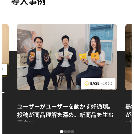
導入事例
お問い合わせ
ー
ユーザーがユーザーを動かす好循環。
熱
投稿が商品理解を深め、新商品を生む
が
源泉に
ぱ