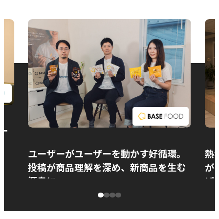
お問い合わせ
ー
ユーザーがユーザーを動かす好循環。
熱
投稿が商品理解を深め、新商品を生む
が
源泉に
ぱ
ベースフード株式会社様
カ