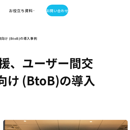
お役立ち資料
お問い合わせ
お役立ち資料
 (BtoB)の導入事例
・お役立ち資料
覧
・記事・コラム
援、ユーザー間交
ator
 (BtoB)の導入