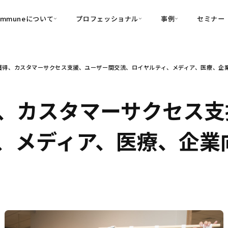
ommuneについて
プロフェッショナル
事例
セミナー
的別
プロフェッショナル
事例
得、カスタマーサクセス支援、ユーザー間交流、ロイヤルティ、メディア、医療、企業向け
可視化
・Customer-Led Growth
育成
導入事例
・Commune Engage
・Commune
Partners
コミュニティ一
理解
創造
・Commune Global
、カスタマーサクセス支
・Commune Voice
・Commune Navig
頼を醸成する信頼起点経営基盤
メディア、医療、企業向け
・Commune CRM（旧：
SuccessHub）
内コミュニケーションの変革を支援
・Commune for Work