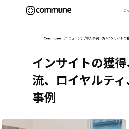
C
目
Commune（コミューン）
導入事例一覧
インサイトの獲
インサイトの獲得
信
流、ロイヤルティ、
事例
社