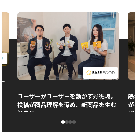
お問い合わせ
ー
ユーザーがユーザーを動かす好循環。
熱
投稿が商品理解を深め、新商品を生む
が
源泉に
ぱ
ベースフード株式会社様
カ