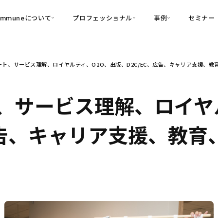
ommuneについて
プロフェッショナル
事例
セミナー
的別
プロフェッショナル
事例
ト、サービス理解、ロイヤルティ、O2O、出版、D2C/EC、広告、キャリア支援、教育、
可視化
・Customer-Led Growth
育成
導入事例
・Commune Engage
・Commune
Partners
コミュニティ一
理解
創造
・Commune Global
、サービス理解、ロイヤ
・Commune Voice
・Commune Navig
頼を醸成する信頼起点経営基盤
告、キャリア支援、教育、企
・Commune CRM（旧：
SuccessHub）
内コミュニケーションの変革を支援
・Commune for Work