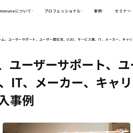
ommuneについて
プロフェッショナル
事例
セミナー
的別
プロフェッショナル
事例
ーム、ユーザーサポート、ユーザー間交流、O2O、サービス業、IT、メーカー、キャ
可視化
・Customer-Led Growth
育成
導入事例
・Commune Engage
・Commune
Partners
コミュニティ一
理解
創造
・Commune Global
、ユーザーサポート、ユ
・Commune Voice
・Commune Navig
頼を醸成する信頼起点経営基盤
業、IT、メーカー、キャ
・Commune CRM（旧：
SuccessHub）
入事例
内コミュニケーションの変革を支援
・Commune for Work