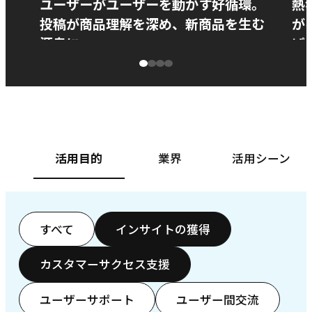
ユーザーがユーザーを動かす好循環。
熱
投稿が商品理解を深め、新商品を生む
が
源泉に
ぱ
ベースフード株式会社様
カ
活用目的
業界
活用シーン
すべて
インサイトの獲得
カスタマーサクセス支援
ユーザーサポート
ユーザー間交流