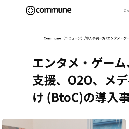
C
目
Commune（コミューン）
導入事例一覧
エンタメ・ゲー
エンタメ・ゲーム
信
支援、O2O、メ
け (BtoC)の導入
社