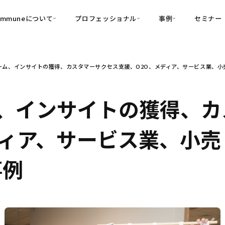
ommuneについて
プロフェッショナル
事例
セミナー
的別
プロフェッショナル
事例
ム、インサイトの獲得、カスタマーサクセス支援、O2O、メディア、サービス業、小売・
可視化
・Customer-Led Growth
育成
導入事例
・Commune Engage
・Commune
Partners
コミュニティ一
理解
創造
・Commune Global
、インサイトの獲得、カ
・Commune Voice
・Commune Navig
頼を醸成する信頼起点経営基盤
ディア、サービス業、小
・Commune CRM（旧：
SuccessHub）
事例
内コミュニケーションの変革を支援
・Commune for Work