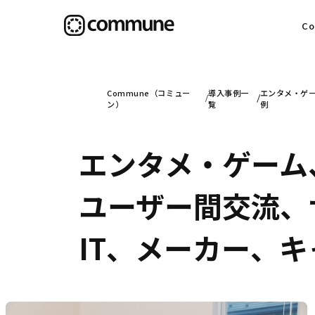
C
目
Commune（コミュー
導入事例一
エンタメ・ゲ
ン）
覧
例
エンタメ・ゲーム
信
ユーザー間交流、
社
IT、メーカー、