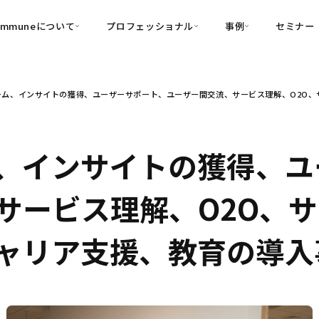
ommuneについて
プロフェッショナル
事例
セミナー
的別
プロフェッショナル
事例
ーム、インサイトの獲得、ユーザーサポート、ユーザー間交流、サービス理解、O2O、
可視化
・Customer-Led Growth
育成
導入事例
・Commune Engage
・Commune
Partners
コミュニティ一
理解
創造
・Commune Global
・Commune Voice
・Commune Navig
、インサイトの獲得、ユ
頼を醸成する信頼起点経営基盤
・Commune CRM（旧：
サービス理解、O2O、
SuccessHub）
内コミュニケーションの変革を支援
キャリア支援、教育の導入
・Commune for Work