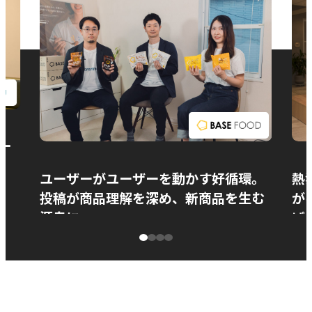
お問い合わせ
ー
ユーザーがユーザーを動かす好循環。
熱
投稿が商品理解を深め、新商品を生む
が
源泉に
ぱ
ベースフード株式会社様
カ