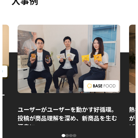
入事例
お問い合わせ
ー
ユーザーがユーザーを動かす好循環。
熱
投稿が商品理解を深め、新商品を生む
が
源泉に
ぱ