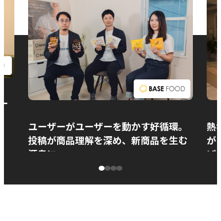
お問い合わせ
ー
ユーザーがユーザーを動かす好循環。
熱
投稿が商品理解を深め、新商品を生む
が
源泉に
ぱ
ベースフード株式会社様
カ