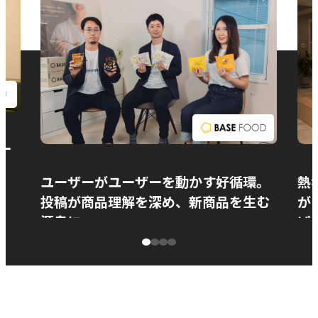
お問い合わせ
ー
ユーザーがユーザーを動かす好循環。
熱
投稿が商品理解を深め、新商品を生む
が
源泉に
ぱ
ベースフード株式会社様
カ