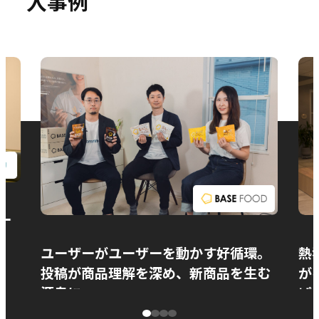
入事例
お問い合わせ
ー
ユーザーがユーザーを動かす好循環。
熱
投稿が商品理解を深め、新商品を生む
が
源泉に
ぱ