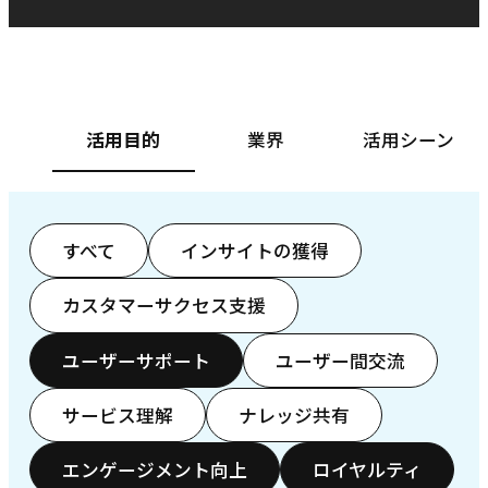
ベースフード株式会社様
カ
活用目的
業界
活用シーン
すべて
インサイトの獲得
カスタマーサクセス支援
ユーザーサポート
ユーザー間交流
サービス理解
ナレッジ共有
エンゲージメント向上
ロイヤルティ