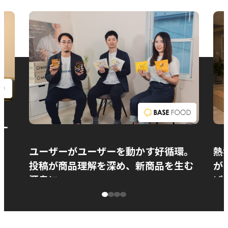
お問い合わせ
ー
ユーザーがユーザーを動かす好循環。
熱
投稿が商品理解を深め、新商品を生む
が
源泉に
ぱ
ベースフード株式会社様
カ