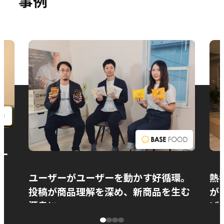
事例
お問い合わせ
ー
ユーザーがユーザーを動かす好循環。
熱
投稿が商品理解を深め、新商品を生む
が
源泉に
ぱ