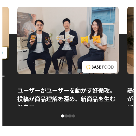
お問い合わせ
ー
ユーザーがユーザーを動かす好循環。
熱
投稿が商品理解を深め、新商品を生む
が
源泉に
ぱ
ベースフード株式会社様
カ