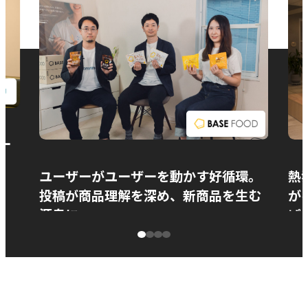
お問い合わせ
ー
ユーザーがユーザーを動かす好循環。
熱
投稿が商品理解を深め、新商品を生む
が
源泉に
ぱ
ベースフード株式会社様
カ